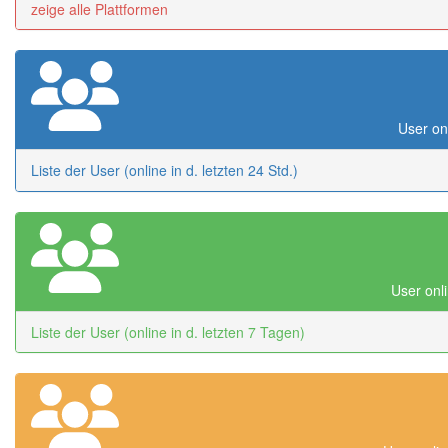
zeige alle Plattformen
User onl
Liste der User (online in d. letzten 24 Std.)
User onli
Liste der User (online in d. letzten 7 Tagen)