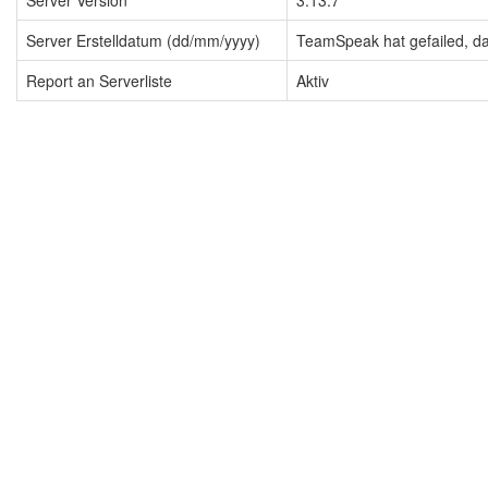
Server Version
3.13.7
Server Erstelldatum (dd/mm/yyyy)
TeamSpeak hat gefailed, dah
Report an Serverliste
Aktiv