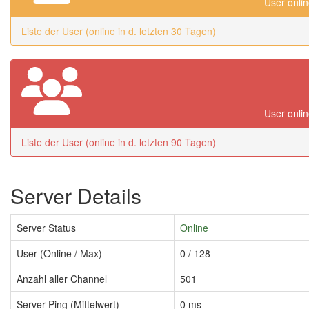
User onlin
Liste der User (online in d. letzten 30 Tagen)
User onlin
Liste der User (online in d. letzten 90 Tagen)
Server Details
Server Status
Online
User (Online / Max)
0 / 128
Anzahl aller Channel
501
Server Ping (Mittelwert)
0 ms