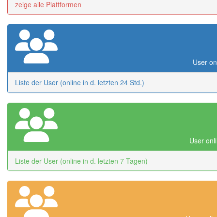
zeige alle Plattformen
User onl
Liste der User (online in d. letzten 24 Std.)
User onli
Liste der User (online in d. letzten 7 Tagen)