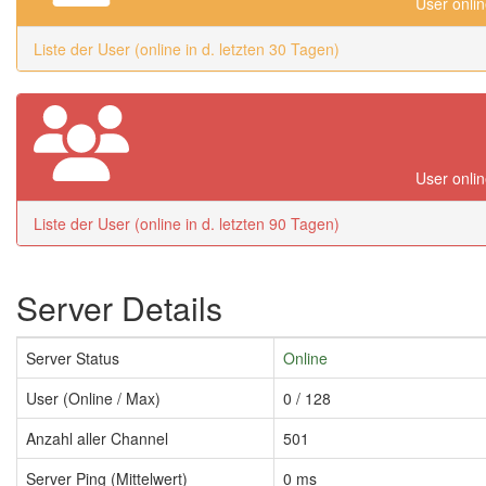
User onlin
Liste der User (online in d. letzten 30 Tagen)
User onlin
Liste der User (online in d. letzten 90 Tagen)
Server Details
Server Status
Online
User (Online / Max)
0 / 128
Anzahl aller Channel
501
Server Ping (Mittelwert)
0 ms