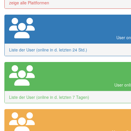
zeige alle Plattformen
User onl
Liste der User (online in d. letzten 24 Std.)
User onli
Liste der User (online in d. letzten 7 Tagen)