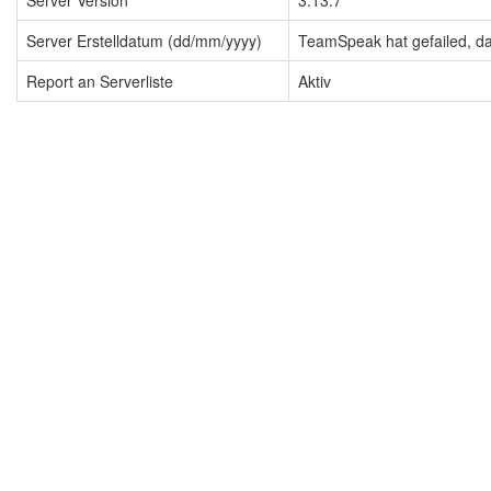
Server Version
3.13.7
Server Erstelldatum (dd/mm/yyyy)
TeamSpeak hat gefailed, dah
Report an Serverliste
Aktiv