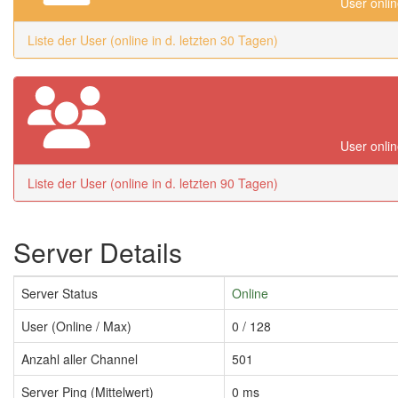
User onlin
Liste der User (online in d. letzten 30 Tagen)
User onlin
Liste der User (online in d. letzten 90 Tagen)
Server Details
Server Status
Online
User (Online / Max)
0 / 128
Anzahl aller Channel
501
Server Ping (Mittelwert)
0 ms