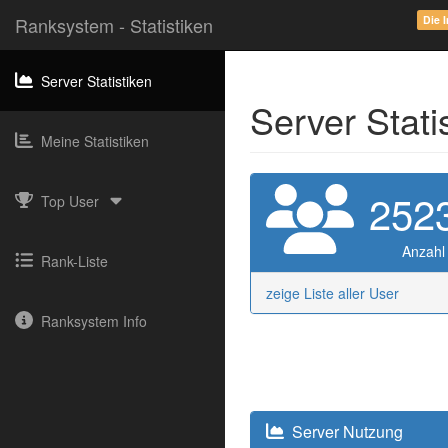
Ranksystem - Statistiken
Die 
Server Statistiken
Server Stati
Meine Statistiken
252
Top User
Anzahl
Rank-Liste
zeige Liste aller User
Ranksystem Info
Server Nutzung