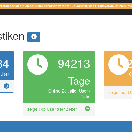
Informationen auf dieser Seite scheinen veraltet! Es scheint, das Ranksystem ist nicht m
stiken
34
94213
 User
O
Tage
Online Zeit aller User /
zeige Top U
Total
zeige Top User aller Zeiten