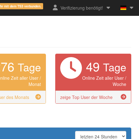
ehr mit dem TS3 verbunden.
Verifizierung benötigt!
276
49
Tage
Tage
nline Zeit aller User /
Online Zeit aller User /
Monat
Woche
ser des Monats
zeige Top User der Woche