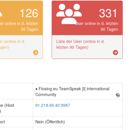
126
331
er online in d. letzten
User online in d. letzten
30 Tagen
90 Tagen
r (online in d.
Liste der User (online in d.
agen)
letzten 90 Tagen)
♦️ Flosing.eu TeamSpeak ]I[ international
Community
se (Host
91.218.66.40:9987
)
ort
Nein (Öffentlich)