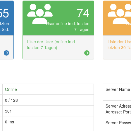
55
74
etzten
User online in d. letzten
Us
 Std.
7 Tagen
Liste der User (online in d.
Liste der Use
letzten 7 Tagen)
letzten 30 T
Online
Server Name
0 / 128
Server Adres
501
Adresse: Port
0 ms
Server Passw