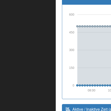
600
450
300
150
0
08:00
10
Aktive / Inaktive Zeit (