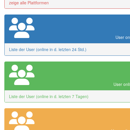
zeige alle Plattformen
User onl
Liste der User (online in d. letzten 24 Std.)
User onli
Liste der User (online in d. letzten 7 Tagen)