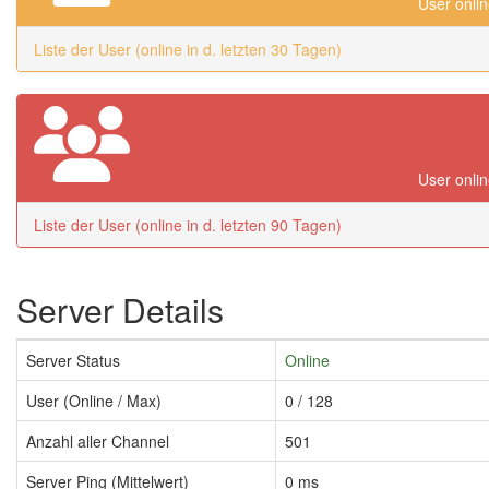
User onlin
Liste der User (online in d. letzten 30 Tagen)
User onlin
Liste der User (online in d. letzten 90 Tagen)
Server Details
Server Status
Online
User (Online / Max)
0 / 128
Anzahl aller Channel
501
Server Ping (Mittelwert)
0 ms