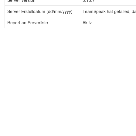
Server Version
3.13.7
Server Erstelldatum (dd/mm/yyyy)
TeamSpeak hat gefailed, dah
Report an Serverliste
Aktiv