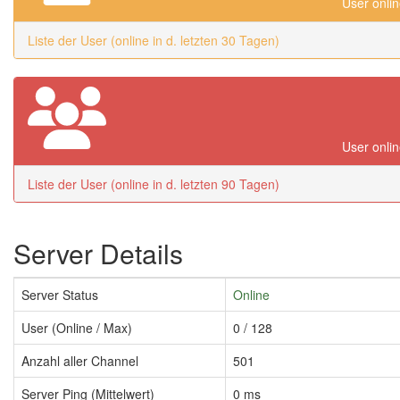
User onlin
Liste der User (online in d. letzten 30 Tagen)
User onlin
Liste der User (online in d. letzten 90 Tagen)
Server Details
Server Status
Online
User (Online / Max)
0 / 128
Anzahl aller Channel
501
Server Ping (Mittelwert)
0 ms