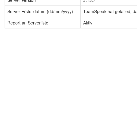
Server Version
3.13.7
Server Erstelldatum (dd/mm/yyyy)
TeamSpeak hat gefailed, dah
Report an Serverliste
Aktiv