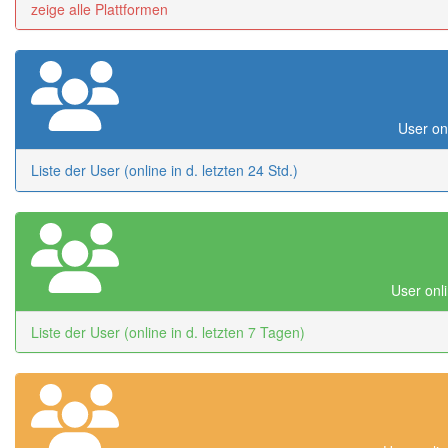
zeige alle Plattformen
User onl
Liste der User (online in d. letzten 24 Std.)
User onli
Liste der User (online in d. letzten 7 Tagen)