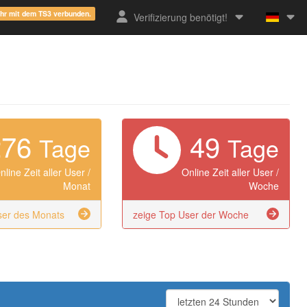
ehr mit dem TS3 verbunden.
Verifizierung benötigt!
276
49
Tage
Tage
nline Zeit aller User /
Online Zeit aller User /
Monat
Woche
ser des Monats
zeige Top User der Woche