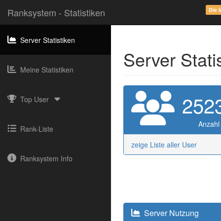
Ranksystem - Statistiken
Die 
Server Statistiken
Server Stati
Meine Statistiken
252
Top User
Anzahl
Rank-Liste
zeige Liste aller User
Ranksystem Info
Server Nutzung