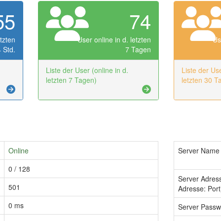
55
74
etzten
User online in d. letzten
Us
 Std.
7 Tagen
Liste der User (online in d.
Liste der Use
letzten 7 Tagen)
letzten 30 T
Online
Server Name
0 / 128
Server Adres
501
Adresse: Port
0 ms
Server Passw