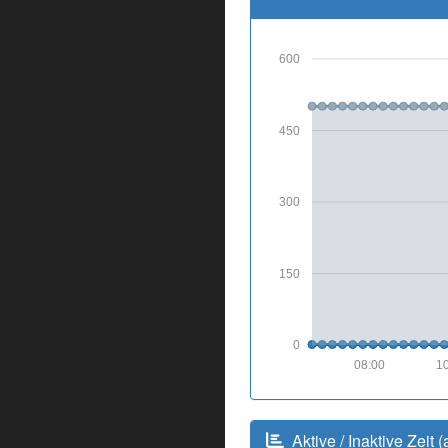
600
450
300
150
0
08:00
10
Aktive / Inaktive Zeit (