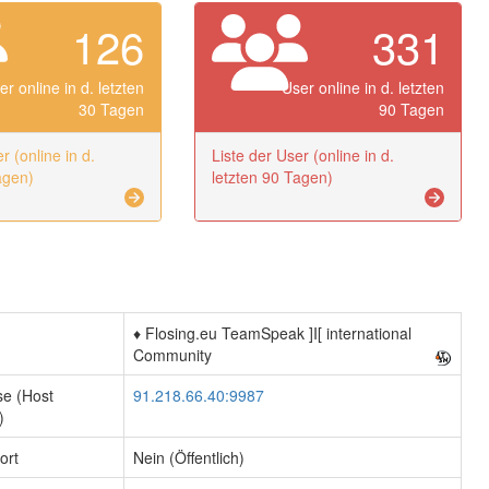
126
331
er online in d. letzten
User online in d. letzten
30 Tagen
90 Tagen
r (online in d.
Liste der User (online in d.
agen)
letzten 90 Tagen)
♦️ Flosing.eu TeamSpeak ]I[ international
Community
se (Host
91.218.66.40:9987
)
ort
Nein (Öffentlich)