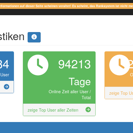
Informationen auf dieser Seite scheinen veraltet! Es scheint, das Ranksystem ist nicht m
stiken
34
94213
 User
O
Tage
Online Zeit aller User /
zeige Top U
Total
zeige Top User aller Zeiten