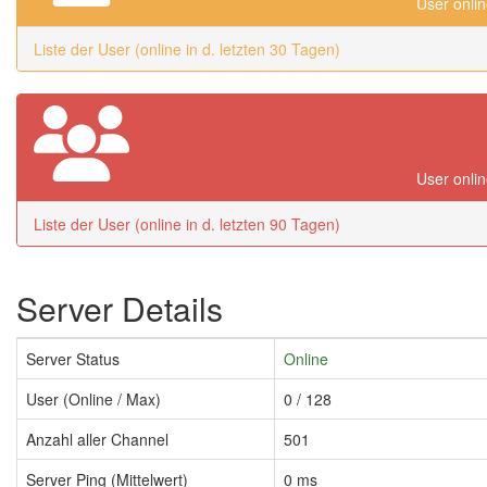
User onlin
Liste der User (online in d. letzten 30 Tagen)
User onlin
Liste der User (online in d. letzten 90 Tagen)
Server Details
Server Status
Online
User (Online / Max)
0 / 128
Anzahl aller Channel
501
Server Ping (Mittelwert)
0 ms