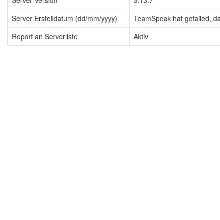
Server Version
3.13.7
Server Erstelldatum (dd/mm/yyyy)
TeamSpeak hat gefailed, dah
Report an Serverliste
Aktiv