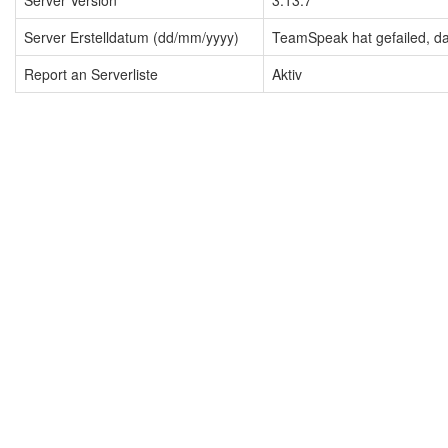
Server Version
3.13.7
Server Erstelldatum (dd/mm/yyyy)
TeamSpeak hat gefailed, dah
Report an Serverliste
Aktiv