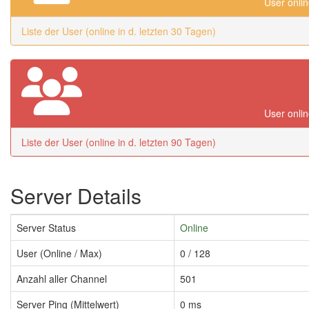
User onlin
Liste der User (online in d. letzten 30 Tagen)
User onlin
Liste der User (online in d. letzten 90 Tagen)
Server Details
Server Status
Online
User (Online / Max)
0 / 128
Anzahl aller Channel
501
Server Ping (Mittelwert)
0 ms