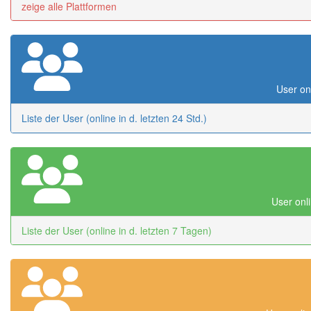
zeige alle Plattformen
User onl
Liste der User (online in d. letzten 24 Std.)
User onli
Liste der User (online in d. letzten 7 Tagen)